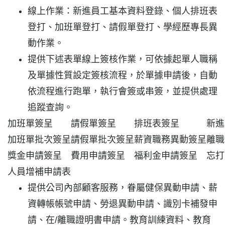
線上作業：新進員工基本資料登錄、個人排班表
登打、加班單登打、請假單登打、學經歷專長異
動作業。
提供下述表單線上簽核作業，可依據起單人職稱
及單據性質設定簽核流程，於單據申請後，自動
依流程進行跑單，執行會簽或串簽，並提供處理
追蹤查詢。
加班單簽呈
請假單簽呈
排班表簽呈
新進
加班單批次簽呈
請假單批次簽呈
薪資職務異動簽呈
離職
獎金申請簽呈
費用申請簽呈
福利金申請簽呈
忘打
人員增補申請表
提供公司內部顧客服務，眷屬健保異動申請、薪
資轉帳帳號申請、勞退異動申請、識別卡補發申
請、在/離職證明書申請。教育訓練資料、教育