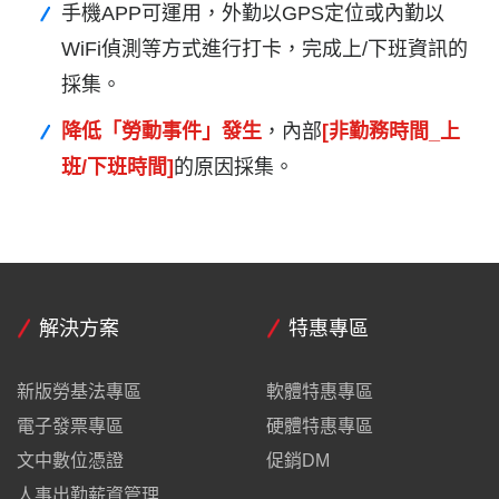
手機APP可運用，外勤以GPS定位或內勤以
WiFi偵測等方式進行打卡，完成上/下班資訊的
採集。
降低「勞動事件」發生
，內部
[非勤務時間_上
班/下班時間]
的原因採集。
解決方案
特惠專區
新版勞基法專區
軟體特惠專區
電子發票專區
硬體特惠專區
文中數位憑證
促銷DM
人事出勤薪資管理