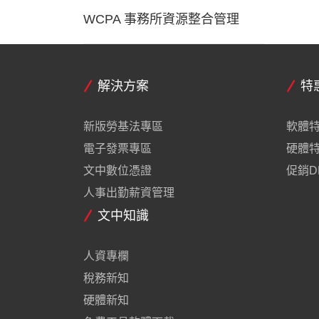
WCPA 事務所資源整合管理
解決方案
特
新版勞基法專區
軟體
電子發票專區
硬體
文中數位憑證
促銷D
人事出勤薪資管理
文中知識
人資專欄
稅務新知
硬體新知