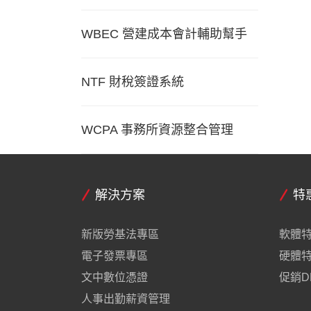
WBEC 營建成本會計輔助幫手
NTF 財稅簽證系統
WCPA 事務所資源整合管理
解決方案
特
新版勞基法專區
軟體
電子發票專區
硬體
文中數位憑證
促銷D
人事出勤薪資管理