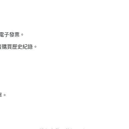
電子發票。
者購買歷史紀錄。
單。