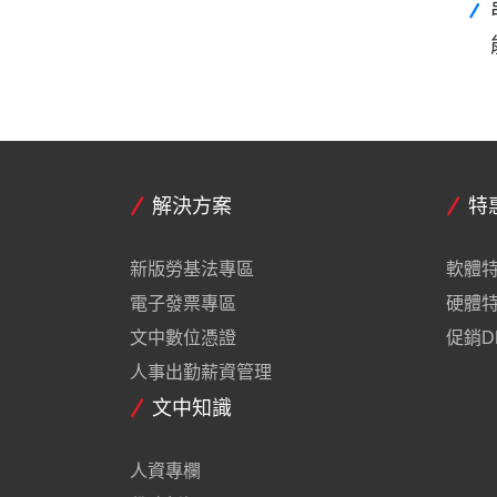
解決方案
特
新版勞基法專區
軟體
電子發票專區
硬體
文中數位憑證
促銷D
人事出勤薪資管理
文中知識
人資專欄