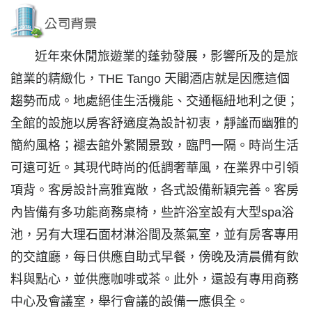
近年來休閒旅遊業的蓬勃發展，影響所及的是旅
館業的精緻化，THE Tango 天閣酒店就是因應這個
趨勢而成。地處絕佳生活機能、交通樞紐地利之便；
全館的設施以房客舒適度為設計初衷，靜謐而幽雅的
簡約風格；褪去館外繁鬧景致，臨門一隔。時尚生活
可遠可近。其現代時尚的低調奢華風，在業界中引領
項背。客房設計高雅寬敞，各式設備新穎完善。客房
內皆備有多功能商務桌椅，些許浴室設有大型spa浴
池，另有大理石面材淋浴間及蒸氣室，並有房客專用
的交誼廳，每日供應自助式早餐，傍晚及清晨備有飲
料與點心，並供應咖啡或茶。此外，還設有專用商務
中心及會議室，舉行會議的設備一應俱全。