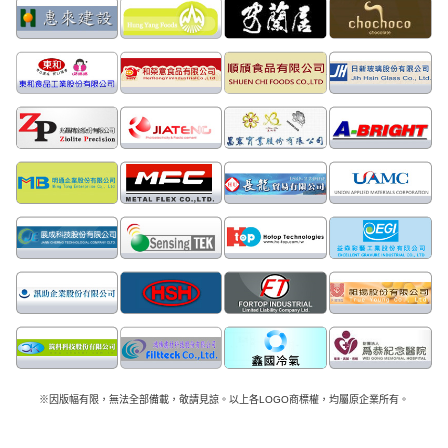
※因版幅有限，無法全部備載，敬請見諒。以上各LOGO商標權，均屬原企業所有。